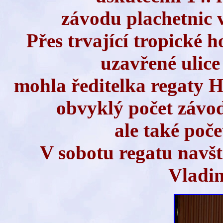
závodu plachetnic 
Přes trvající tropické 
uzavřené ulice
mohla ředitelka regaty H
obvyklý počet závod
ale také poče
V sobotu regatu navšt
Vladim