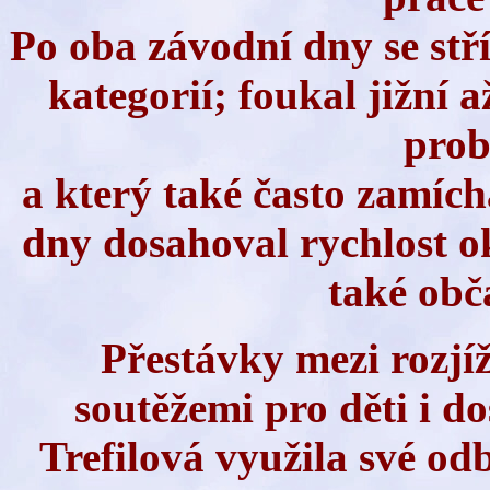
Po oba závodní dny se stř
kategorií; foukal jižní a
prob
a který také často zamíc
dny dosahoval rychlost ok
také obč
Přestávky mezi rozjí
soutěžemi pro děti i d
Trefilová využila své od